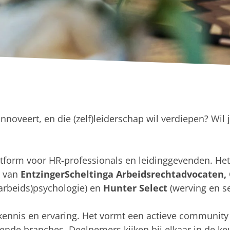
innoveert, en die (zelf)leiderschap wil verdiepen? Wil
atform voor HR-professionals en leidinggevenden. Het 
d van
EntzingerScheltinga Arbeidsrechtadvocaten,
arbeids)psychologie) en
Hunter Select
(werving en se
 kennis en ervaring. Het vormt een actieve community
pende branches. Deelnemers kijken bij elkaar in de k