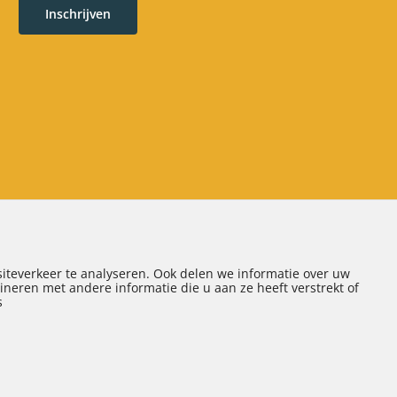
Inschrijven
Disclaimer
|
Sitemap
| Realisatie door:
SiteOnline
iteverkeer te analyseren. Ook delen we informatie over uw
neren met andere informatie die u aan ze heeft verstrekt of
s