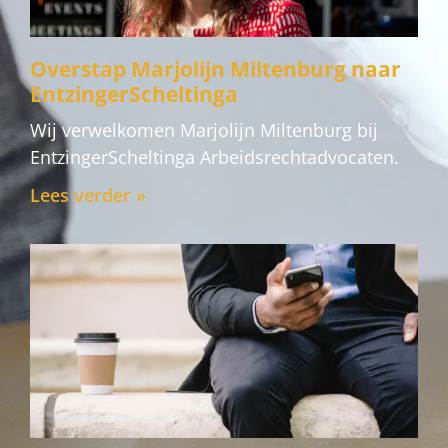
Overstap Marjolijn Miltenburg naar
EntzingerScheltinga
Wij verwelkomen Marjolijn Miltenburg bij
EntzingerScheltinga Arbeidsrechtadvocaten.
Lees verder »