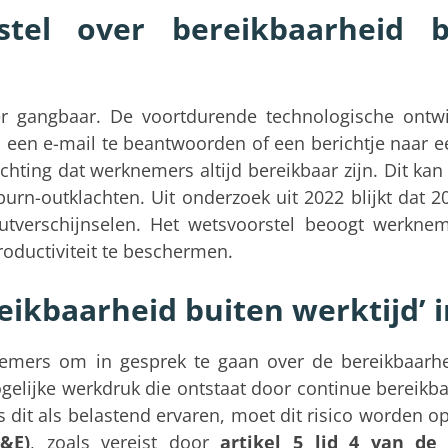
tel over bereikbaarheid b
der gangbaar. De voortdurende technologische ontwi
een e-mail te beantwoorden of een berichtje naar e
chting dat werknemers altijd bereikbaar zijn. Dit kan 
 burn-outklachten. Uit onderzoek uit 2022 blijkt dat 
tverschijnselen. Het wetsvoorstel beoogt werkne
roductiviteit te beschermen.
ikbaarheid buiten werktijd’ i
nemers om in gesprek te gaan over de bereikbaarhe
ogelijke werkdruk die ontstaat door continue bereikb
s dit als belastend ervaren, moet dit risico worden
I&E)
, zoals vereist door
artikel 5 lid 4 van de