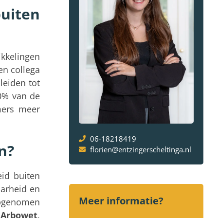
uiten
kkelingen
en collega
leiden tot
20% van de
mers meer
06-18218419
n?
florien@entzingerscheltinga.nl
id buiten
aarheid en
Meer informatie?
 opgenomen
 Arbowet
.