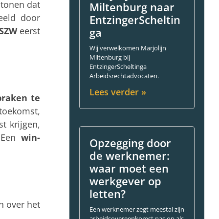
ntonen dat
Miltenburg naar
eeld door
EntzingerScheltin
 SZW
eerst
ga
Wij verwelkomen Marjolijn
Miltenburg bij
EntzingerScheltinga
Arbeidsrechtadvocaten.
Lees verder »
praken te
 toekomst,
 krijgen,
. Een
win-
Opzegging door
de werknemer:
waar moet een
werkgever op
letten?
n over het
Een werknemer zegt meestal zijn
arbeidsovereenkomst pas op als