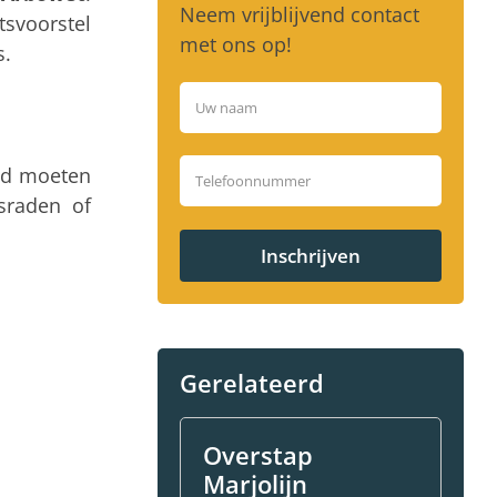
Neem vrijblijvend contact
svoorstel
met ons op!
s.
eid moeten
sraden of
Inschrijven
Gerelateerd
Overstap
Marjolijn