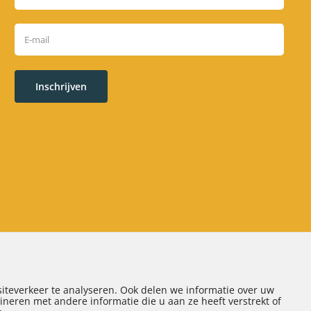
Inschrijven
Disclaimer
|
Sitemap
| Realisatie door:
SiteOnline
iteverkeer te analyseren. Ook delen we informatie over uw
neren met andere informatie die u aan ze heeft verstrekt of