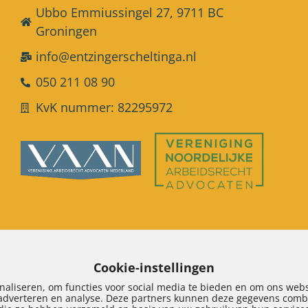
Ubbo Emmiussingel 27, 9711 BC
Groningen
info@entzingerscheltinga.nl
050 211 08 90
KvK nummer: 82295972
Cookie-instellingen
naliseren, om functies voor social media te bieden en om ons webs
 adverteren en analyse. Deze partners kunnen deze gegevens combi