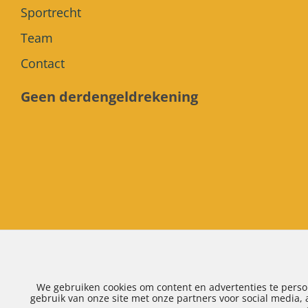
Sportrecht
Team
Contact
Geen derdengeldrekening
Algemene voorwaarden
|
Klachtenregeling
|
Privacy
We gebruiken cookies om content en advertenties te perso
gebruik van onze site met onze partners voor social media,