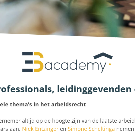
rofessionals, leidinggevende
uele thema’s in het arbeidsrecht
dernemer altijd op de hoogte zijn van de laatste arbe
ars aan.
Niek Entzinger
en
Simone Scheltinga
nemen 